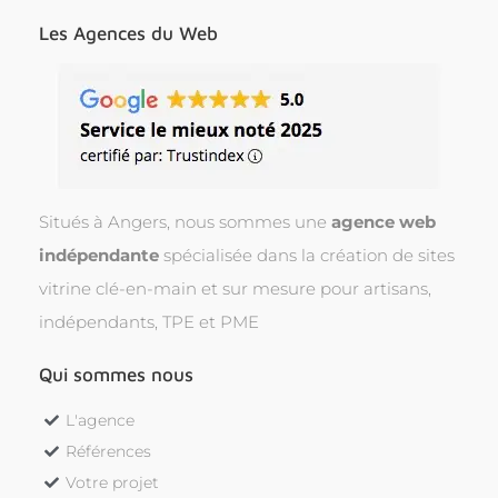
Les Agences du Web
Situés à Angers, nous sommes une
agence web
indépendante
spécialisée dans la création de sites
vitrine clé-en-main et sur mesure pour artisans,
indépendants, TPE et PME
Qui sommes nous
L'agence
Références
Votre projet