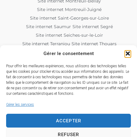
Site internet Montreuil-Bellay
Site internet Montreuil-Juigné
Site internet Saint-Georges-sur-Loire
Site internet Saumur
Site internet Segré
Site internet Seiches-sur-le-Loir
Site internet Terranjou
Site internet Thouars
Site internet Tiercé
Site internet Trélazé
Gérer le consentement
Site internet Tuffalun
Site internet Vernantes
Pour offrir les meilleures expériences, nous utilisons des technologies telles
Site internet Vihiers
Site internet Vivy
que les cookies pour stocker et/ou accéder aux informations des appareils. Le
fait de consentir à ces technologies nous permettra de traiter des données
Site internet pour associations
telles que le comportement de navigation ou les ID uniques sur ce site. Le fait
Site internet pour artisan
de ne pas consentir ou de retirer son consentement peut avoir un effet négatif
sur certaines caractéristiques et fonctions.
Gérer les services
ACCEPTER
REFUSER