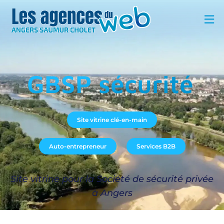
GBSP sécurité
Site vitrine clé-en-main
Auto-entrepreneur
Services B2B
Site vitrine pour la Société de sécurité privée
à Angers