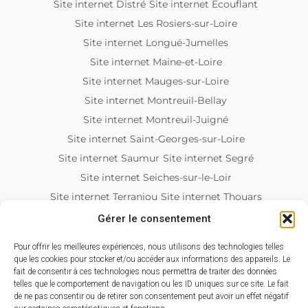
Site internet Distré
Site internet Ecouflant
Site internet Les Rosiers-sur-Loire
Site internet Longué-Jumelles
Site internet Maine-et-Loire
Site internet Mauges-sur-Loire
Site internet Montreuil-Bellay
Site internet Montreuil-Juigné
Site internet Saint-Georges-sur-Loire
Site internet Saumur
Site internet Segré
Site internet Seiches-sur-le-Loir
Site internet Terranjou
Site internet Thouars
Site internet Tiercé
Site internet Trélazé
Gérer le consentement
Site internet Tuffalun
Site internet Vernantes
Pour offrir les meilleures expériences, nous utilisons des technologies telles
Site internet Vihiers
Site internet Vivy
que les cookies pour stocker et/ou accéder aux informations des appareils. Le
fait de consentir à ces technologies nous permettra de traiter des données
Site internet pour associations
telles que le comportement de navigation ou les ID uniques sur ce site. Le fait
Site internet pour artisan
de ne pas consentir ou de retirer son consentement peut avoir un effet négatif