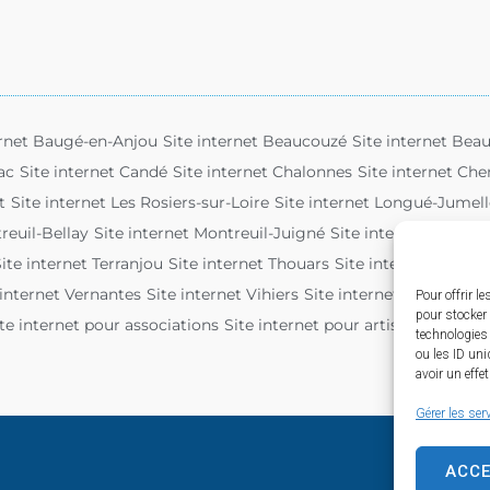
ernet Baugé-en-Anjou
Site internet Beaucouzé
Site internet Beau
ac
Site internet Candé
Site internet Chalonnes
Site internet Ch
t
Site internet Les Rosiers-sur-Loire
Site internet Longué-Jumell
reuil-Bellay
Site internet Montreuil-Juigné
Site internet Saint-G
ite internet Terranjou
Site internet Thouars
Site internet Tiercé
 internet Vernantes
Site internet Vihiers
Site internet Vivy
Pour offrir l
pour stocker 
te internet pour associations
Site internet pour artisan
technologies
ou les ID uni
avoir un effe
Gérer les ser
ACC