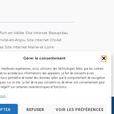
fort-en-Vallée
Site internet Beaupréau
emillé-en-Anjou
Site internet Cholet
es
Site internet Maine-et-Loire
eorges-sur-Loire
Site internet Saumur
Gérer le consentement
Site internet Trélazé
Site internet Tuffalun
es meilleures expériences, nous utilisons des technologies telles que les cookies
et/ou accéder aux informations des appareils. Le fait de consentir à ces
 nous permettra de traiter des données telles que le comportement de navigation
ques sur ce site. Le fait de ne pas consentir ou de retirer son consentement peut
t négatif sur certaines caractéristiques et fonctions.
vices
EPTER
REFUSER
VOIR LES PRÉFÉRENCES