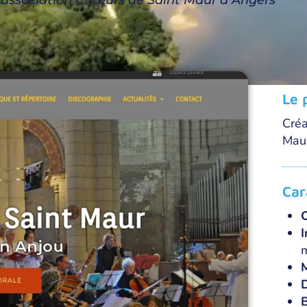
 l’association Chœurs de Saint Maur à Angers
Le 
Créa
Maur
Car
I
m
D