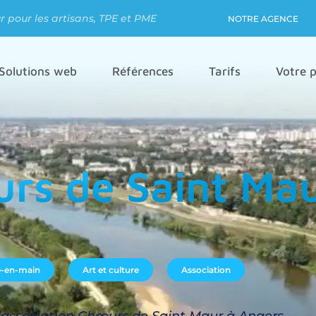
 pour les artisans, TPE et PME
NOTRE AGENCE
Solutions web
Références
Tarifs
Votre p
rs de Saint Ma
lé-en-main
Art et culture
Association