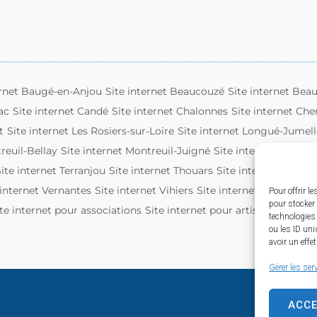
ernet Baugé-en-Anjou
Site internet Beaucouzé
Site internet Beau
ac
Site internet Candé
Site internet Chalonnes
Site internet Ch
t
Site internet Les Rosiers-sur-Loire
Site internet Longué-Jumell
reuil-Bellay
Site internet Montreuil-Juigné
Site internet Saint-G
ite internet Terranjou
Site internet Thouars
Site internet Tiercé
 internet Vernantes
Site internet Vihiers
Site internet Vivy
Pour offrir l
pour stocker 
te internet pour associations
Site internet pour artisan
technologies
ou les ID uni
avoir un effe
Gérer les ser
ACC