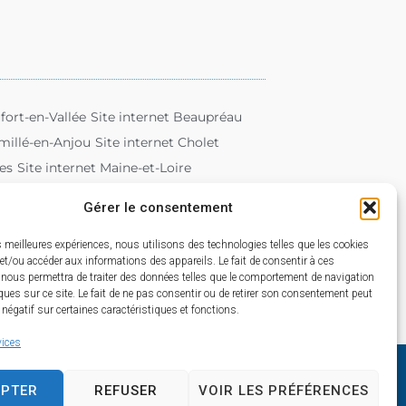
fort-en-Vallée
Site internet Beaupréau
emillé-en-Anjou
Site internet Cholet
es
Site internet Maine-et-Loire
eorges-sur-Loire
Site internet Saumur
Gérer le consentement
Site internet Trélazé
Site internet Tuffalun
es meilleures expériences, nous utilisons des technologies telles que les cookies
et/ou accéder aux informations des appareils. Le fait de consentir à ces
 nous permettra de traiter des données telles que le comportement de navigation
ques sur ce site. Le fait de ne pas consentir ou de retirer son consentement peut
t négatif sur certaines caractéristiques et fonctions.
vices
EPTER
REFUSER
VOIR LES PRÉFÉRENCES