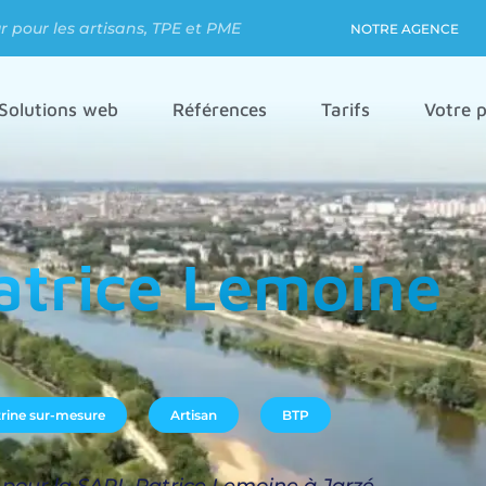
 pour les artisans, TPE et PME
NOTRE AGENCE
Solutions web
Références
Tarifs
Votre p
atrice Lemoine
itrine sur-mesure
Artisan
BTP